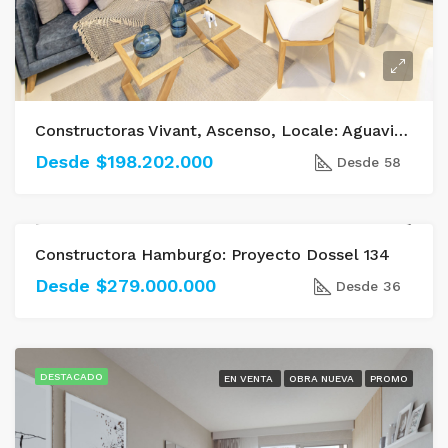
Constructoras Vivant, Ascenso, Locale: Aguavida Parque Residencial
Desde $198.202.000
Desde 58
Constructora Hamburgo: Proyecto Dossel 134
DESTACADO
EN VENTA
OBRA NUEVA
Desde $279.000.000
Desde 36
DESTACADO
EN VENTA
OBRA NUEVA
PROMO