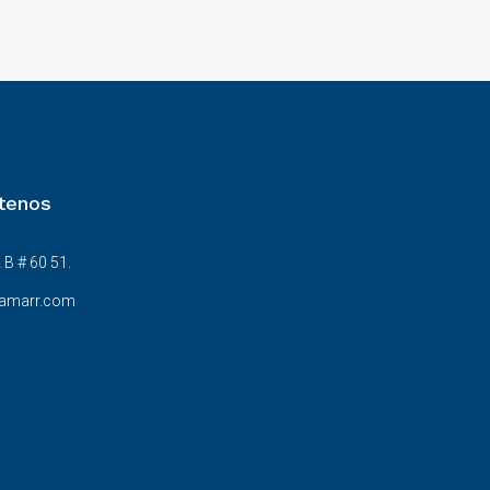
tenos
 B # 60 51.
amarr.com