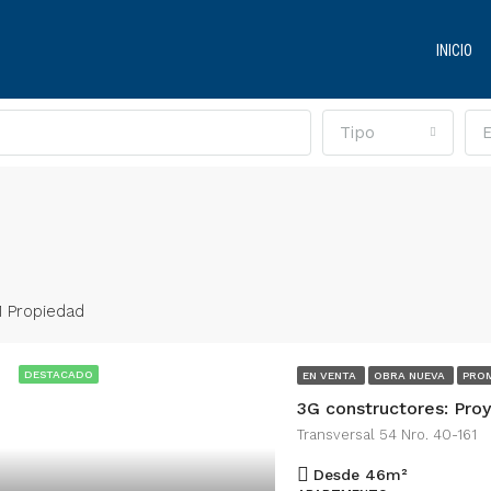
INICIO
Tipo
1 Propiedad
DESTACADO
EN VENTA
OBRA NUEVA
PRO
3G constructores: Pro
Transversal 54 Nro. 40-161
Desde 46
m²