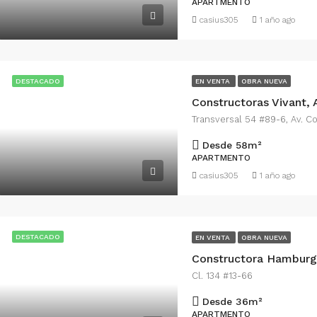
APARTMENTO
casius305
1 año ago
DESTACADO
EN VENTA
OBRA NUEVA
Transversal 54 #89-6, Av. Co
Desde 58
m²
APARTMENTO
casius305
1 año ago
DESTACADO
EN VENTA
OBRA NUEVA
Constructora Hamburg
Cl. 134 #13-66
Desde 36
m²
APARTMENTO