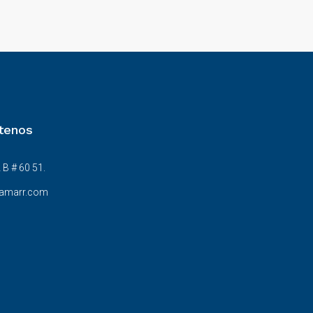
tenos
 B # 60 51.
amarr.com