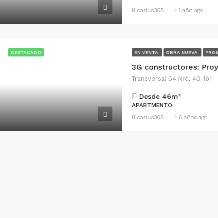
casius305
1 año ago
DESTACADO
EN VENTA
OBRA NUEVA
PRO
3G constructores: Pro
Transversal 54 Nro. 40-161
Desde 46
m²
APARTMENTO
casius305
6 años ago