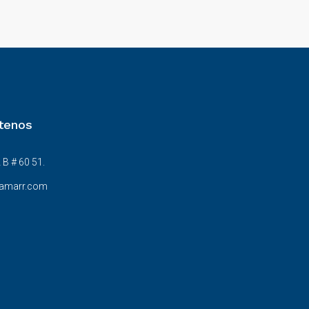
tenos
 B # 60 51.
amarr.com