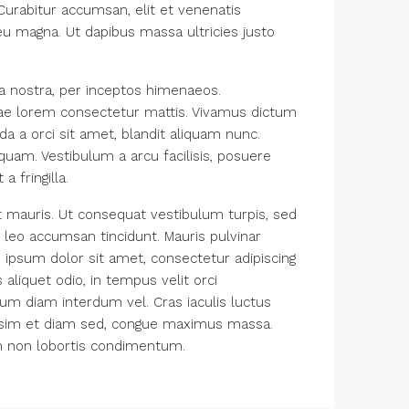
. Curabitur accumsan, elit et venenatis
i eu magna. Ut dapibus massa ultricies justo
ia nostra, per inceptos himenaeos.
tae lorem consectetur mattis. Vivamus dictum
 a orci sit amet, blandit aliquam nunc.
quam. Vestibulum a arcu facilisis, posuere
a fringilla.
t mauris. Ut consequat vestibulum turpis, sed
leo accumsan tincidunt. Mauris pulvinar
m ipsum dolor sit amet, consectetur adipiscing
 aliquet odio, in tempus velit orci
m diam interdum vel. Cras iaculis luctus
gnissim et diam sed, congue maximus massa.
m non lobortis condimentum.