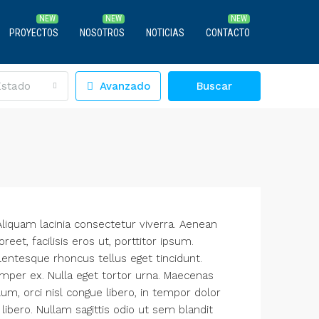
PROYECTOS
NOSOTROS
NOTICIAS
CONTACTO
Estado
Avanzado
Buscar
Aliquam lacinia consectetur viverra. Aenean
et, facilisis eros ut, porttitor ipsum.
ellentesque rhoncus tellus eget tincidunt.
mper ex. Nulla eget tortor urna. Maecenas
lum, orci nisl congue libero, in tempor dolor
libero. Nullam sagittis odio ut sem blandit