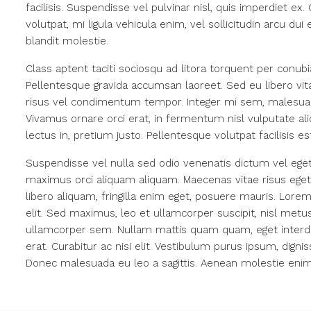
facilisis. Suspendisse vel pulvinar nisl, quis imperdiet ex
volutpat, mi ligula vehicula enim, vel sollicitudin arcu du
blandit molestie.
Class aptent taciti sociosqu ad litora torquent per conub
Pellentesque gravida accumsan laoreet. Sed eu libero vi
risus vel condimentum tempor. Integer mi sem, malesuada
Vivamus ornare orci erat, in fermentum nisl vulputate ali
lectus in, pretium justo. Pellentesque volutpat facilisis est 
Suspendisse vel nulla sed odio venenatis dictum vel ege
maximus orci aliquam aliquam. Maecenas vitae risus eget 
libero aliquam, fringilla enim eget, posuere mauris. Lore
elit. Sed maximus, leo et ullamcorper suscipit, nisl metus
ullamcorper sem. Nullam mattis quam quam, eget interdu
erat. Curabitur ac nisi elit. Vestibulum purus ipsum, di
Donec malesuada eu leo a sagittis. Aenean molestie eni