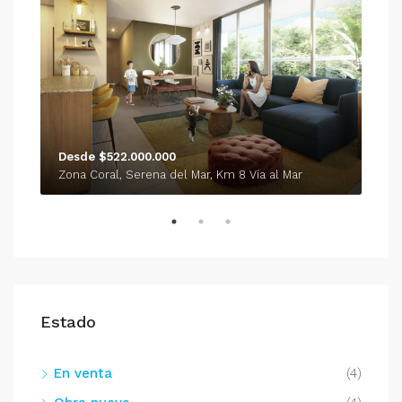
Desde $522.000.000
Des
Zona Coral, Serena del Mar, Km 8 Vía al Mar
Tran
Estado
En venta
(4)