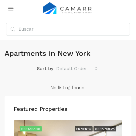
Apartments in New York
Sort by:
Default Order
No listing found.
Featured Properties
UEVA
DESTACADO
EN VENTA
OBRA NUEVA
DE