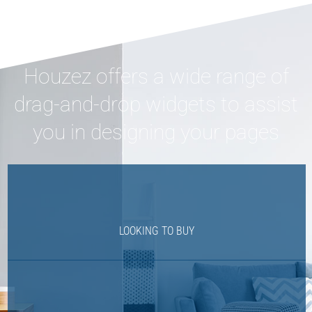
Houzez offers a wide range of
drag-and-drop widgets to assist
you in designing your pages
LOOKING TO BUY