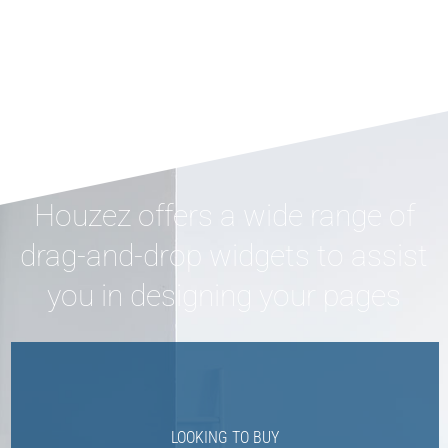
Houzez offers a wide range of
drag-and-drop widgets to assist
you in designing your pages
LOOKING TO BUY